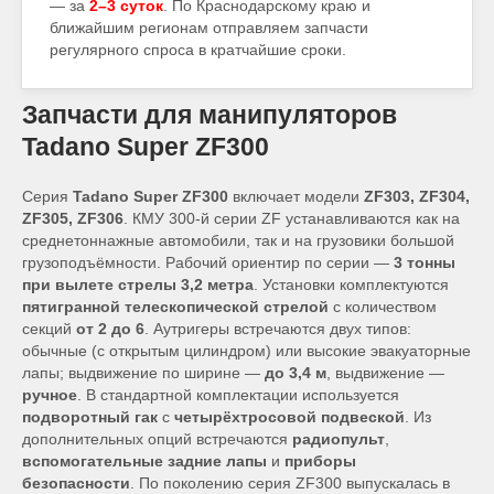
— за
2–3 суток
. По Краснодарскому краю и
ближайшим регионам отправляем запчасти
регулярного спроса в кратчайшие сроки.
Запчасти для манипуляторов
Tadano Super ZF300
Серия
Tadano Super ZF300
включает модели
ZF303, ZF304,
ZF305, ZF306
. КМУ 300-й серии ZF устанавливаются как на
среднетоннажные автомобили, так и на грузовики большой
грузоподъёмности. Рабочий ориентир по серии —
3 тонны
при вылете стрелы 3,2 метра
. Установки комплектуются
пятигранной телескопической стрелой
с количеством
секций
от 2 до 6
. Аутригеры встречаются двух типов:
обычные (с открытым цилиндром) или высокие эвакуаторные
лапы; выдвижение по ширине —
до 3,4 м
, выдвижение —
ручное
. В стандартной комплектации используется
подворотный гак
с
четырёхтросовой подвеской
. Из
дополнительных опций встречаются
радиопульт
,
вспомогательные задние лапы
и
приборы
безопасности
. По поколению серия ZF300 выпускалась в